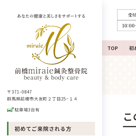
コ
ナ
ン
ビ
テ
ゲ
ン
ー
ツ
シ
へ
ョ
ス
ン
TOP
初
キ
に
ッ
移
プ
動
〒371-0847
群馬県前橋市大友町２丁目25−１４
駐車場3台有
こ
初めてご来院される方