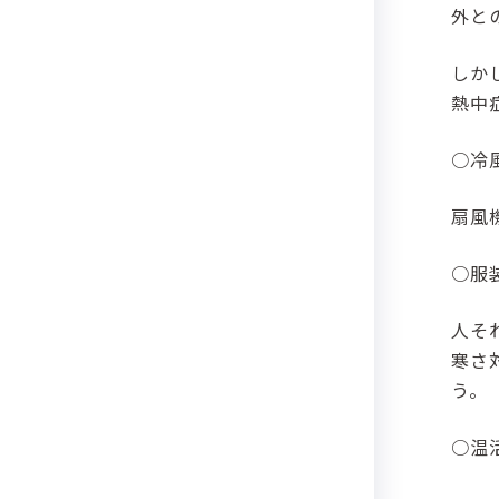
外と
しか
熱中
○冷
扇風
○服
人そ
寒さ
う。
○温