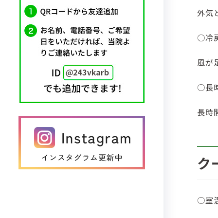
外気
○冷
風が
○長
長時
ク
○室