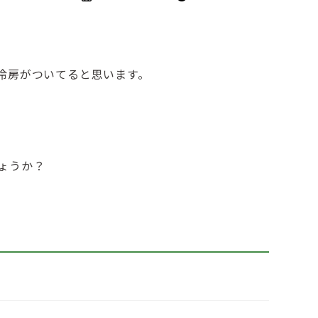
終
更
新
日
冷房がついてると思います。
時
:
ょうか？