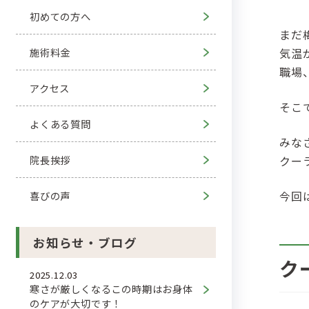
初めての方へ
まだ
施術料金
気温
職場
アクセス
そこ
よくある質問
みな
院長挨拶
クー
今回
喜びの声
お知らせ・ブログ
ク
2025.12.03
寒さが厳しくなるこの時期はお身体
のケアが大切です！