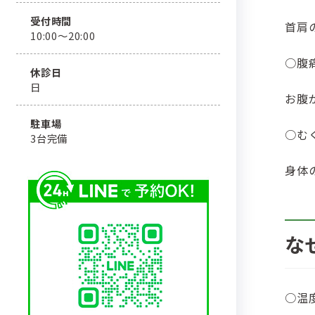
受付時間
首肩
10:00〜20:00
○腹
休診日
日
お腹
駐車場
○む
3台完備
身体
な
○温