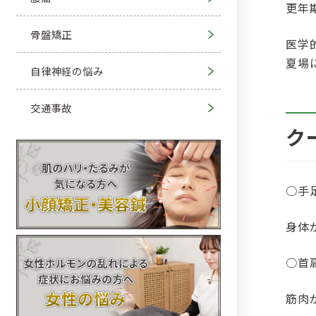
更年
骨盤矯正
医学
夏場
自律神経の悩み
交通事故
ク
○手
身体
○首
筋肉