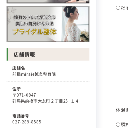
○だ
店舗情報
店舗名
前橋miraie鍼灸整骨院
住所
〒371-0847
群馬県前橋市大友町２丁目25−１４
体温
電話番号
027-289-8585
○頭