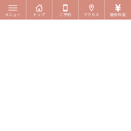
メニュー
トップ
ご予約
アクセス
施術料金
コ
ナ
ン
ビ
アクセス
テ
ゲ
ン
ー
ツ
シ
へ
ョ
ス
ン
キ
に
ッ
移
前橋miraie鍼灸整骨院
プ
動
beauty&body careについて