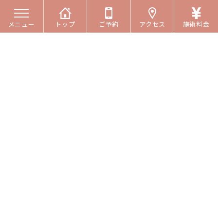
メニュー
トップ
ご予約
アクセス
施術料金
コ
ナ
ン
ビ
お知らせ
テ
ゲ
ン
ー
ツ
シ
へ
ョ
ス
ン
キ
に
大転子が身体に与える影響5選
ッ
移
プ
動
最
2025.05.30
2025.05.30
終
更
お尻が大きく見えることや下半身が太って見えるなんてこ
新
と思ったことはありませんか？
日
時
もしかしたらそれは大転子の出っ張りが原因かもしれませ
: