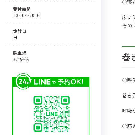
○寝
受付時間
10:00〜20:00
床に
その
休診日
日
駐車場
巻
3台完備
○呼
巻き
呼吸
○筋