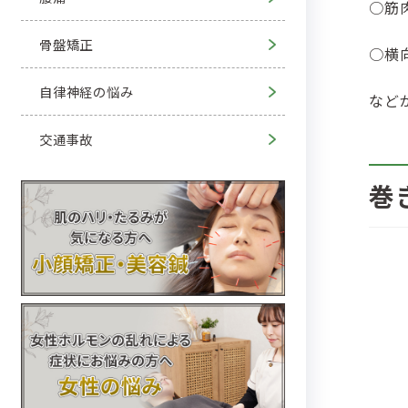
○筋
骨盤矯正
○横
自律神経の悩み
など
交通事故
巻