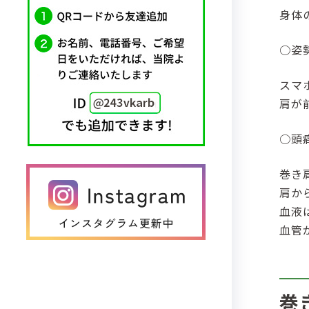
身体
○姿
スマ
肩が
○頭
巻き
肩か
血液
血管
巻