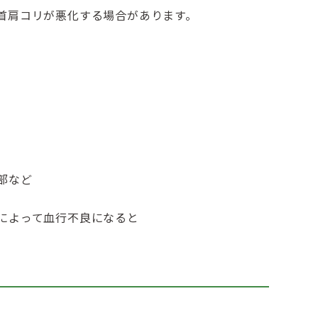
首肩コリが悪化する場合があります。
部など
。
によって血行不良になると