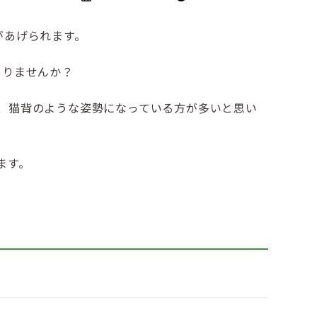
終
更
があげられます。
新
日
ありませんか？
時
:
、猫背のような姿勢になっている方が多いと思い
ます。