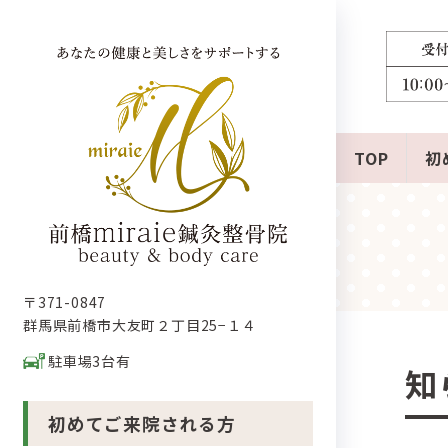
コ
ナ
ン
ビ
テ
ゲ
ン
ー
ツ
シ
へ
ョ
ス
ン
TOP
初
キ
に
ッ
移
プ
動
〒371-0847
群馬県前橋市大友町２丁目25−１４
駐車場3台有
知
初めてご来院される方