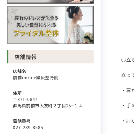
店舗情報
○立
店舗名
立っ
前橋miraie鍼灸整骨院
・肩
住所
〒371-0847
・手
群馬県前橋市大友町２丁目25−１４
・肘
電話番号
027-289-8585